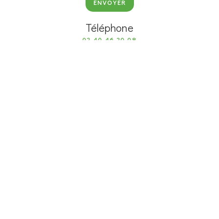
ENVOYER
Téléphone
02 40 46 20 08
APPELER
Adresse
6 RUE DU CHÊNE LASSÉ 44800 SAINT-HERBLAIN
OBTENIR L'ITINÉRAIRE